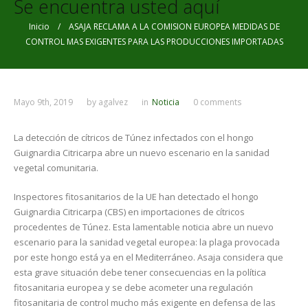
Se encuentra usted aquí
Inicio
/ ASAJA RECLAMA A LA COMISION EUROPEA MEDIDAS DE
CONTROL MAS EXIGENTES PARA LAS PRODUCCIONES IMPORTADAS
Mayo 9th, 2019
by
agalvez
in
Noticia
0 comments
La detección de cítricos de Túnez infectados con el hongo
Guignardia Citricarpa abre un nuevo escenario en la sanidad
vegetal comunitaria.
Inspectores fitosanitarios de la UE han detectado el hongo
Guignardia Citricarpa (CBS) en importaciones de cítricos
procedentes de Túnez. Esta lamentable noticia abre un nuevo
escenario para la sanidad vegetal europea: la plaga provocada
por este hongo está ya en el Mediterráneo. Asaja considera que
esta grave situación debe tener consecuencias en la política
fitosanitaria europea y se debe acometer una regulación
fitosanitaria de control mucho más exigente en defensa de las