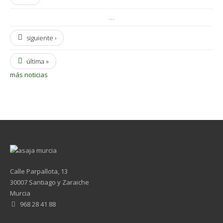
…
siguiente ›
última »
más noticias
Calle Parpallota, 13
30007 Santiago y Zaraiche
Murcia
968 28 41 88