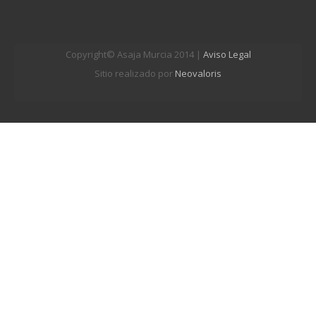
Copyright© Asaja Murcia 2014 |
Aviso Legal
Sitio realizado por
Neovaloris