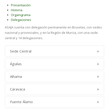
Presentación
Historia
Organigrama
Delegaciones
ASAJA cuenta con delegación permanente en Bruselas, con sedes
nacional y provinciales, y en la Región de Murcia, con una sede
central y 14 delegaciones.
Sede Central
Av Juan Carlos I, Nº14, BAJO 3 (Plaza Camilo José Cela) 30008
Águilas
MURCIA
C/ Don Carnal, nº 17. Polígono Industrial Labradorcico 30.889
Telf: 968 28 41 88
Alhama
Aguilas
Avda. Antonio Fuertes 68, bajo. 30.840 Alhama de Murcia
Fax: 968 28 43 13
Telf: 968 44 73 00
Caravaca
Telf: 636 00 39 04
Ctra Granada, nº 46, bajo. 30.400 Caravaca
Fuente Álamo
Telf: 968 70 10 88