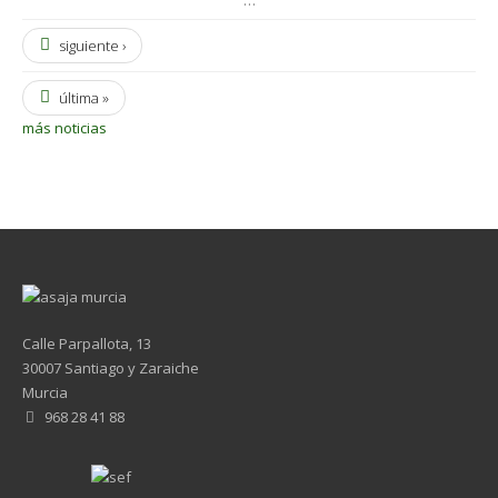
…
siguiente ›
última »
más noticias
Calle Parpallota, 13
30007 Santiago y Zaraiche
Murcia
968 28 41 88