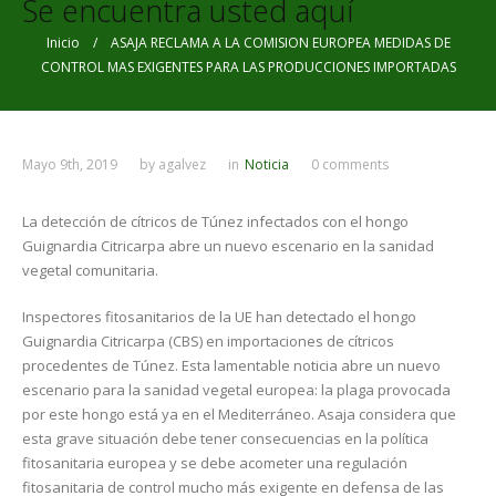
Se encuentra usted aquí
Inicio
/ ASAJA RECLAMA A LA COMISION EUROPEA MEDIDAS DE
CONTROL MAS EXIGENTES PARA LAS PRODUCCIONES IMPORTADAS
Mayo 9th, 2019
by
agalvez
in
Noticia
0 comments
La detección de cítricos de Túnez infectados con el hongo
Guignardia Citricarpa abre un nuevo escenario en la sanidad
vegetal comunitaria.
Inspectores fitosanitarios de la UE han detectado el hongo
Guignardia Citricarpa (CBS) en importaciones de cítricos
procedentes de Túnez. Esta lamentable noticia abre un nuevo
escenario para la sanidad vegetal europea: la plaga provocada
por este hongo está ya en el Mediterráneo. Asaja considera que
esta grave situación debe tener consecuencias en la política
fitosanitaria europea y se debe acometer una regulación
fitosanitaria de control mucho más exigente en defensa de las