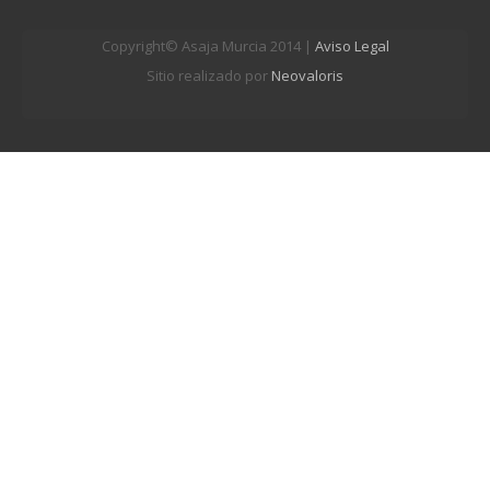
Copyright© Asaja Murcia 2014 |
Aviso Legal
Sitio realizado por
Neovaloris