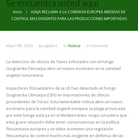
Se encuentra usted aquí
Inicio
/ ASAJA RECLAMA A LA COMISION EUROPEA MEDIDAS DE
CONTROL MAS EXIGENTES PARA LAS PRODUCCIONES IMPORTADAS
Mayo 9th, 2019
by
agalvez
in
Noticia
0 comments
La detección de cítricos de Túnez infectados con el hongo
Guignardia Citricarpa abre un nuevo escenario en la sanidad
vegetal comunitaria.
Inspectores fitosanitarios de la UE han detectado el hongo
Guignardia Citricarpa (CBS) en importaciones de cítricos
procedentes de Túnez. Esta lamentable noticia abre un nuevo
escenario para la sanidad vegetal europea: la plaga provocada
por este hongo está ya en el Mediterráneo. Asaja considera que
esta grave situación debe tener consecuencias en la política
fitosanitaria europea y se debe acometer una regulación
fitosanitaria de control mucho más exigente en defensa de las