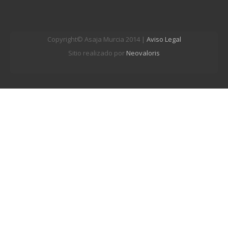
Copyright© Asaja Murcia 2014 |
Aviso Legal
Sitio realizado por
Neovaloris