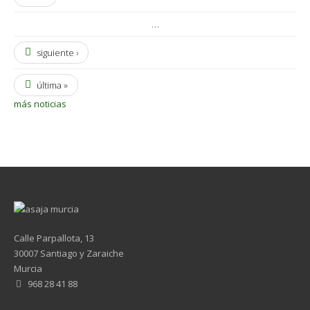
…
siguiente ›
última »
más noticias
Calle Parpallota, 13
30007 Santiago y Zaraiche
Murcia
968 28 41 88