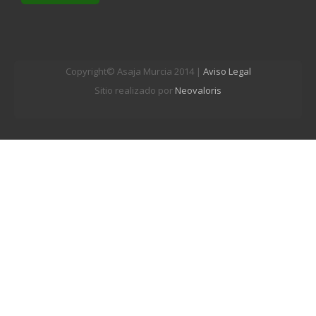
Copyright© Asaja Murcia 2014 |
Aviso Legal
Sitio realizado por
Neovaloris