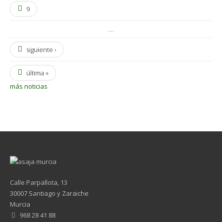
9
…
siguiente ›
última »
más noticias
Calle Parpallota, 13
30007 Santiago y Zaraiche
Murcia
968 28 41 88