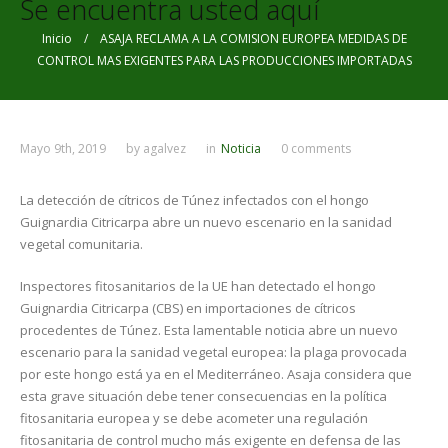
Se encuentra usted aquí
Inicio
/ ASAJA RECLAMA A LA COMISION EUROPEA MEDIDAS DE
CONTROL MAS EXIGENTES PARA LAS PRODUCCIONES IMPORTADAS
Mayo 9th, 2019
by
agalvez
in
Noticia
0 comments
La detección de cítricos de Túnez infectados con el hongo
Guignardia Citricarpa abre un nuevo escenario en la sanidad
vegetal comunitaria.
Inspectores fitosanitarios de la UE han detectado el hongo
Guignardia Citricarpa (CBS) en importaciones de cítricos
procedentes de Túnez. Esta lamentable noticia abre un nuevo
escenario para la sanidad vegetal europea: la plaga provocada
por este hongo está ya en el Mediterráneo. Asaja considera que
esta grave situación debe tener consecuencias en la política
fitosanitaria europea y se debe acometer una regulación
fitosanitaria de control mucho más exigente en defensa de las