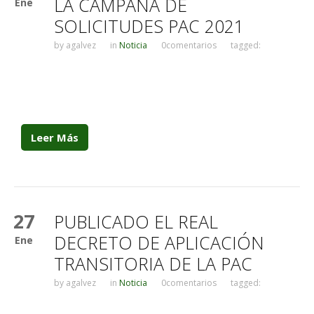
LA CAMPAÑA DE
Ene
SOLICITUDES PAC 2021
by
agalvez
in
Noticia
0comentarios
tagged:
Leer Más
27
PUBLICADO EL REAL
DECRETO DE APLICACIÓN
Ene
TRANSITORIA DE LA PAC
by
agalvez
in
Noticia
0comentarios
tagged: