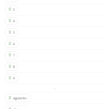
3
4
5
6
7
8
9
…
siguiente ›