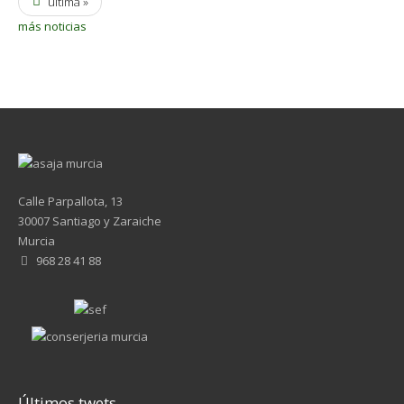
última »
más noticias
Calle Parpallota, 13
30007 Santiago y Zaraiche
Murcia
968 28 41 88
Últimos twets