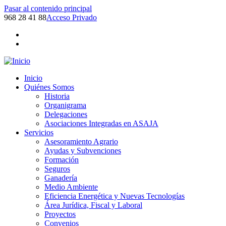
Pasar al contenido principal
968 28 41 88
Acceso Privado
Inicio
Quiénes Somos
Historia
Organigrama
Delegaciones
Asociaciones Integradas en ASAJA
Servicios
Asesoramiento Agrario
Ayudas y Subvenciones
Formación
Seguros
Ganadería
Medio Ambiente
Eficiencia Energética y Nuevas Tecnologías
Área Jurídica, Fiscal y Laboral
Proyectos
Convenios