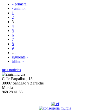
« primera
‹ anterior
1
2
3
4
5
6
7
8
9
…
siguiente ›
última »
más noticias
Calle Parpallota, 13
30007 Santiago y Zaraiche
Murcia
968 28 41 88