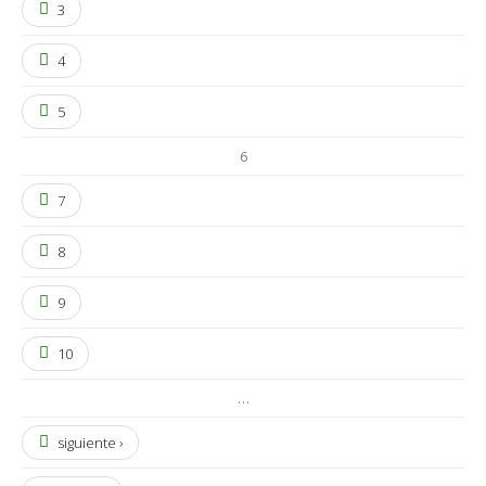
3
4
5
6
7
8
9
10
…
siguiente ›