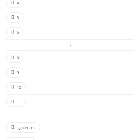
4
5
6
7
8
9
10
11
…
siguiente ›