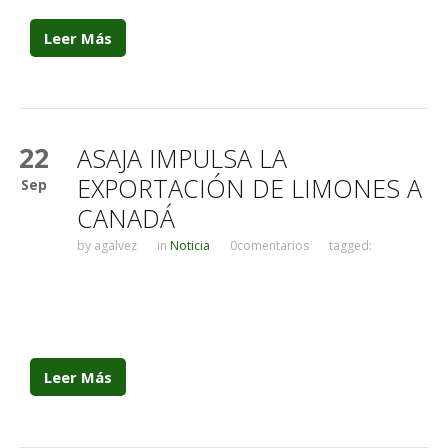
Leer Más
22
ASAJA IMPULSA LA
EXPORTACIÓN DE LIMONES A
Sep
CANADÁ
by
agalvez
in
Noticia
0comentarios
tagged:
Leer Más