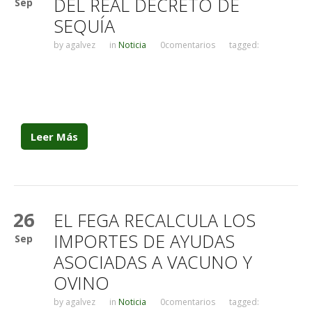
DEL REAL DECRETO DE
Sep
SEQUÍA
by
agalvez
in
Noticia
0comentarios
tagged:
Leer Más
26
EL FEGA RECALCULA LOS
IMPORTES DE AYUDAS
Sep
ASOCIADAS A VACUNO Y
OVINO
by
agalvez
in
Noticia
0comentarios
tagged: