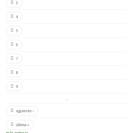
3
4
5
6
7
8
9
…
siguiente ›
última »
más noticias