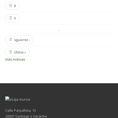
8
9
…
siguiente ›
última »
más noticias
Calle Parpallota, 13
30007 Santiago y Zaraiche