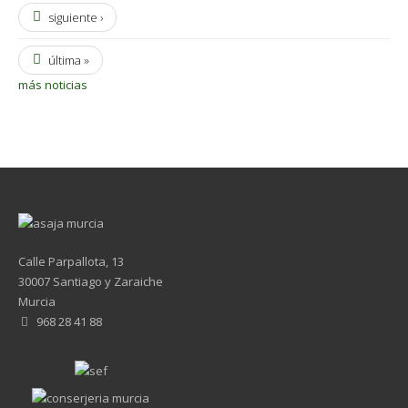
siguiente ›
última »
más noticias
Calle Parpallota, 13
30007 Santiago y Zaraiche
Murcia
968 28 41 88