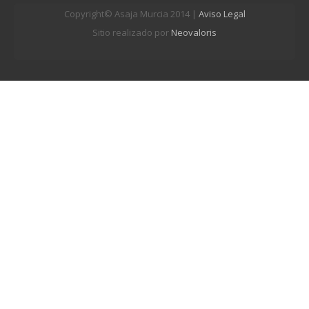
Copyright© Asaja Murcia 2014 |
Aviso Legal
Sitio realizado por
Neovaloris