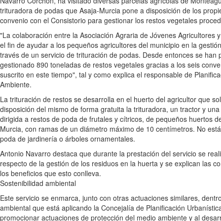
Navarro Corchón, ha visitado diversas parcelas agrícolas de Monteag
trituradora de podas que Asaja-Murcia pone a disposición de los propie
convenio con el Consistorio para gestionar los restos vegetales proce
"La colaboración entre la Asociación Agraria de Jóvenes Agricultores
el fin de ayudar a los pequeños agricultores del municipio en la gestió
través de un servicio de trituración de podas. Desde entonces se han 
gestionado 890 toneladas de restos vegetales gracias a los seis conv
suscrito en este tiempo", tal y como explica el responsable de Planific
Ambiente.
La trituración de restos se desarrolla en el huerto del agricultor que sol
disposición del mismo de forma gratuita la trituradora, un tractor y una
dirigida a restos de poda de frutales y cítricos, de pequeños huertos 
Murcia, con ramas de un diámetro máximo de 10 centímetros. No está 
poda de jardinería o árboles ornamentales.
Antonio Navarro destaca que durante la prestación del servicio se rea
respecto de la gestión de los residuos en la huerta y se explican las co
los beneficios que esto conlleva.
Sostenibilidad ambiental
Este servicio se enmarca, junto con otras actuaciones similares, dentro 
ambiental que está aplicando la Concejalía de Planificación Urbanístic
promocionar actuaciones de protección del medio ambiente y al desarr