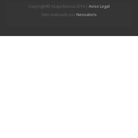
Copyright© Asaja Murcia 2014 |
Aviso Legal
Sitio realizado por
Neovaloris