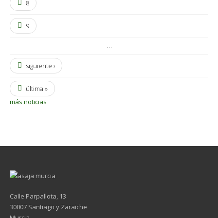
8
9
…
siguiente ›
última »
más noticias
Calle Parpallota, 13
30007 Santiago y Zaraiche
Murcia