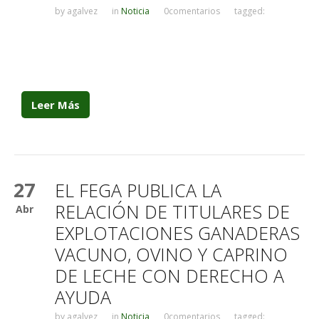
by
agalvez
in
Noticia
0comentarios
tagged:
Leer Más
27
EL FEGA PUBLICA LA
RELACIÓN DE TITULARES DE
Abr
EXPLOTACIONES GANADERAS
VACUNO, OVINO Y CAPRINO
DE LECHE CON DERECHO A
AYUDA
by
agalvez
in
Noticia
0comentarios
tagged: