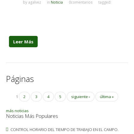
by
agalvez
in
Noticia
0comentarios
tagged:
Leer Más
Páginas
1
2
3
4
5
siguiente ›
última »
más noticias
Noticias Más Populares
CONTROL HORARIO DEL TIEMPO DE TRABAJO EN EL CAMPO.