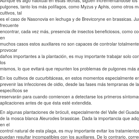
Aunque es algo habitual en estas fechas, siguen incrementándose los 
pulgones, tanto los más polífagos, como Myzus y Aphis, como otros m
cultivos, tal
es el caso de Nasonovia en lechuga y de Brevicoryne en brassicas. Jun
frecuente
encontrar, cada vez más, presencia de insectos beneficiosos, como co
en
muchos casos estos auxiliares no son capaces de controlar totalmente 
provocar
daños importantes a la plantación, es muy importante trabajar solo c
los
mismos, lo que evitará que repunten los problemas de pulgones más a
En los cultivos de cucurbitáceas, en estos momentos especialmente en
prevenir las infecciones de oidio, desde las fases más tempranas de la
específicos se
reservarán para cuando comiencen a detectarse los primeros síntomas
aplicaciones antes de que ésta esté extendida.
En algunas plantaciones de bróculi, especialmente del Valle del Guada
de la mosca blanca Aleurodes brassicae. Dada la importancia que adqu
en el
control natural de esta plaga, es muy importante evitar los tratamientos
puedan resultar incompatibles con los auxiliares. De lo contrario, cor