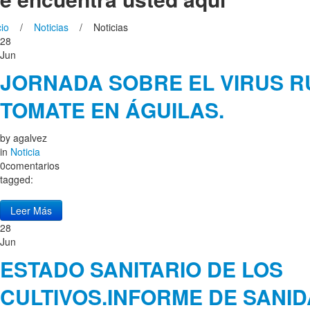
cio
/
Noticias
/ Noticias
28
Jun
JORNADA SOBRE EL VIRUS 
TOMATE EN ÁGUILAS.
by
agalvez
in
Noticia
0comentarios
tagged:
Leer Más
28
Jun
ESTADO SANITARIO DE LOS
CULTIVOS.INFORME DE SANI