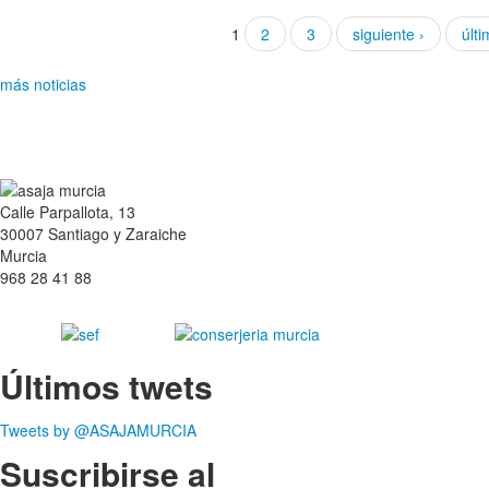
1
2
3
siguiente ›
últi
más noticias
Calle Parpallota, 13
30007 Santiago y Zaraiche
Murcia
968 28 41 88
Últimos twets
Tweets by @ASAJAMURCIA
Suscribirse al