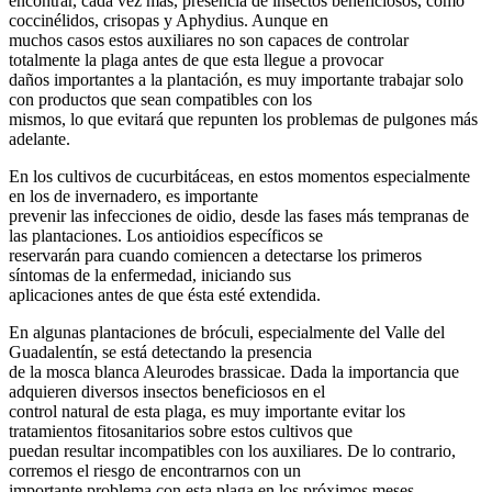
encontrar, cada vez más, presencia de insectos beneficiosos, como
coccinélidos, crisopas y Aphydius. Aunque en
muchos casos estos auxiliares no son capaces de controlar
totalmente la plaga antes de que esta llegue a provocar
daños importantes a la plantación, es muy importante trabajar solo
con productos que sean compatibles con los
mismos, lo que evitará que repunten los problemas de pulgones más
adelante.
En los cultivos de cucurbitáceas, en estos momentos especialmente
en los de invernadero, es importante
prevenir las infecciones de oidio, desde las fases más tempranas de
las plantaciones. Los antioidios específicos se
reservarán para cuando comiencen a detectarse los primeros
síntomas de la enfermedad, iniciando sus
aplicaciones antes de que ésta esté extendida.
En algunas plantaciones de bróculi, especialmente del Valle del
Guadalentín, se está detectando la presencia
de la mosca blanca Aleurodes brassicae. Dada la importancia que
adquieren diversos insectos beneficiosos en el
control natural de esta plaga, es muy importante evitar los
tratamientos fitosanitarios sobre estos cultivos que
puedan resultar incompatibles con los auxiliares. De lo contrario,
corremos el riesgo de encontrarnos con un
importante problema con esta plaga en los próximos meses.