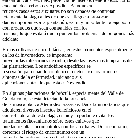
encontrar, cada vez más, presencia de insectos beneficiosos, como
coccinélidos, crisopas y Aphydius. Aunque en
muchos casos estos auxiliares no son capaces de controlar
totalmente la plaga antes de que esta llegue a provocar
daños importantes a la plantación, es muy importante trabajar solo
con productos que sean compatibles con los
mismos, lo que evitará que repunten los problemas de pulgones más
adelante.
En los cultivos de cucurbitáceas, en estos momentos especialmente
en los de invernadero, es importante
prevenir las infecciones de oidio, desde las fases más tempranas de
las plantaciones. Los antioidios específicos se
reservarán para cuando comiencen a detectarse los primeros
síntomas de la enfermedad, iniciando sus
aplicaciones antes de que ésta esté extendida.
En algunas plantaciones de bróculi, especialmente del Valle del
Guadalentín, se está detectando la presencia
de la mosca blanca Aleurodes brassicae. Dada la importancia que
adquieren diversos insectos beneficiosos en el
control natural de esta plaga, es muy importante evitar los
tratamientos fitosanitarios sobre estos cultivos que
puedan resultar incompatibles con los auxiliares. De lo contrario,
corremos el riesgo de encontrarnos con un
importante problema con esta plaga en los próximos meses.