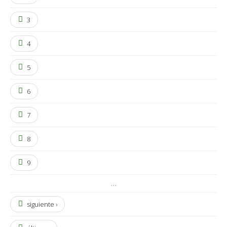
3
4
5
6
7
8
9
…
siguiente ›