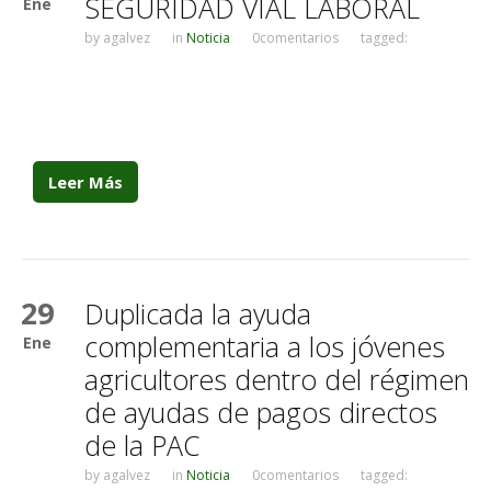
SEGURIDAD VIAL LABORAL
Ene
by
agalvez
in
Noticia
0comentarios
tagged:
Leer Más
29
Duplicada la ayuda
complementaria a los jóvenes
Ene
agricultores dentro del régimen
de ayudas de pagos directos
de la PAC
by
agalvez
in
Noticia
0comentarios
tagged: