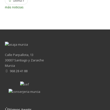
última »
más noticias
Calle Parpallota, 13
30007 Santiago y Zaraiche
Murcia
968 28 41 88
Últimos twets