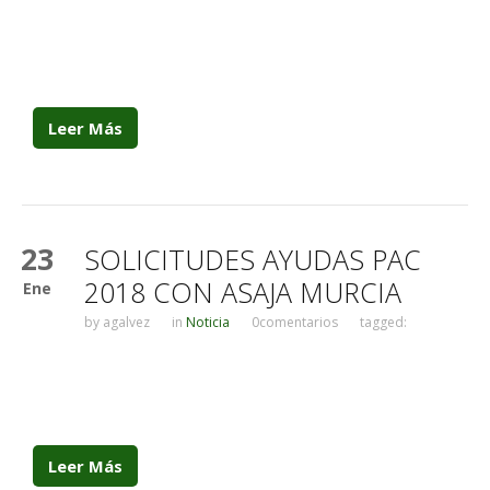
Leer Más
23
SOLICITUDES AYUDAS PAC
2018 CON ASAJA MURCIA
Ene
by
agalvez
in
Noticia
0comentarios
tagged:
Leer Más