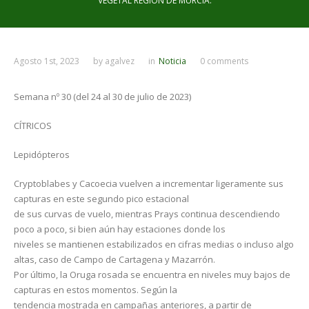
VEGETAL REGIÓN DE MURCIA.
Agosto 1st, 2023
by
agalvez
in
Noticia
0 comments
Semana nº 30 (del 24 al 30 de julio de 2023)
CÍTRICOS
Lepidópteros
Cryptoblabes y Cacoecia vuelven a incrementar ligeramente sus
capturas en este segundo pico estacional
de sus curvas de vuelo, mientras Prays continua descendiendo
poco a poco, si bien aún hay estaciones donde los
niveles se mantienen estabilizados en cifras medias o incluso algo
altas, caso de Campo de Cartagena y Mazarrón.
Por último, la Oruga rosada se encuentra en niveles muy bajos de
capturas en estos momentos. Según la
tendencia mostrada en campañas anteriores, a partir de