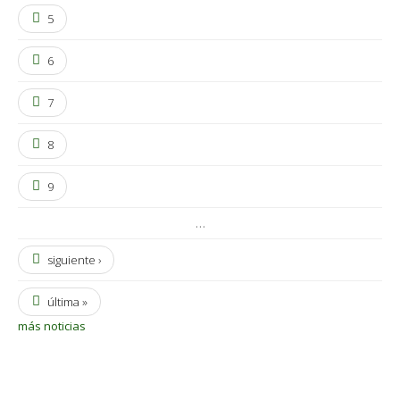
5
6
7
8
9
…
siguiente ›
última »
más noticias