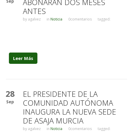
ABONARÁN DOS MESES
Sep
ANTES
by
agalvez
in
Noticia
0comentarios
tagged:
Leer Más
28
EL PRESIDENTE DE LA
COMUNIDAD AUTÓNOMA
Sep
INAUGURA LA NUEVA SEDE
DE ASAJA MURCIA
by
agalvez
in
Noticia
0comentarios
tagged: