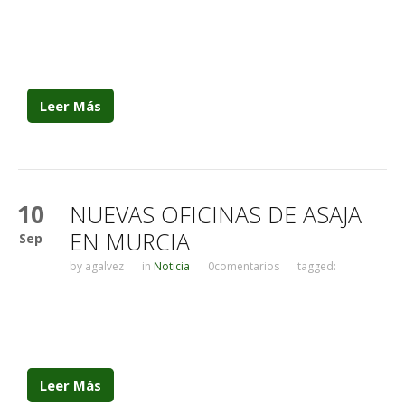
Leer Más
10
NUEVAS OFICINAS DE ASAJA
EN MURCIA
Sep
by
agalvez
in
Noticia
0comentarios
tagged:
Leer Más