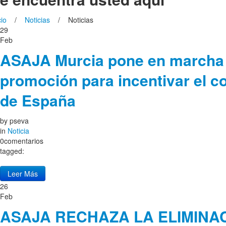
cio
/
Noticias
/ Noticias
29
Feb
ASAJA Murcia pone en marcha
promoción para incentivar el 
de España
by
pseva
in
Noticia
0comentarios
tagged:
Leer Más
26
Feb
ASAJA RECHAZA LA ELIMINA