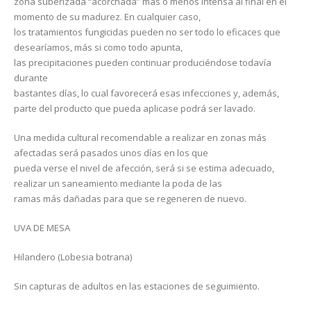
zona suberizada “acorchada” más o menos intensa al final en el
momento de su madurez. En cualquier caso,
los tratamientos fungicidas pueden no ser todo lo eficaces que
desearíamos, más si como todo apunta,
las precipitaciones pueden continuar produciéndose todavía
durante
bastantes días, lo cual favorecerá esas infecciones y, además,
parte del producto que pueda aplicase podrá ser lavado.
Una medida cultural recomendable a realizar en zonas más
afectadas será pasados unos días en los que
pueda verse el nivel de afección, será si se estima adecuado,
realizar un saneamiento mediante la poda de las
ramas más dañadas para que se regeneren de nuevo.
UVA DE MESA
Hilandero (Lobesia botrana)
Sin capturas de adultos en las estaciones de seguimiento.