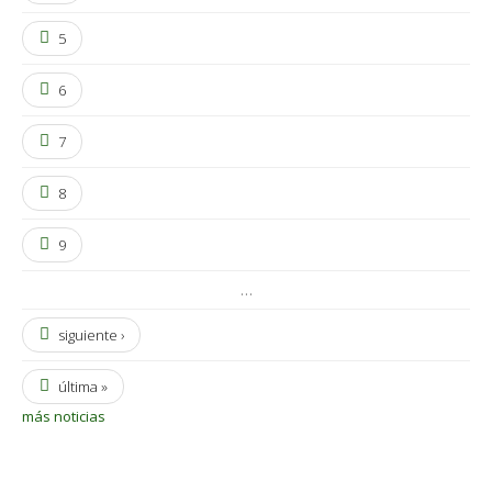
5
6
7
8
9
…
siguiente ›
última »
más noticias