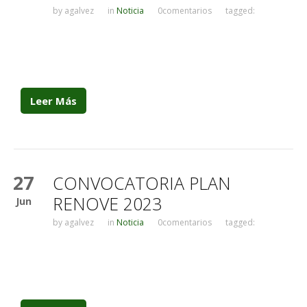
by
agalvez
in
Noticia
0comentarios
tagged:
Leer Más
27
CONVOCATORIA PLAN
RENOVE 2023
Jun
by
agalvez
in
Noticia
0comentarios
tagged: