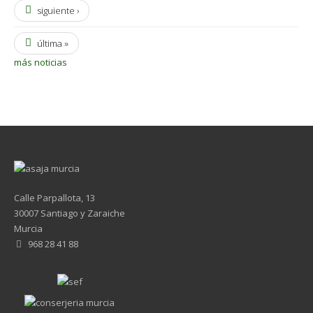
siguiente ›
última »
más noticias
Calle Parpallota, 13
30007 Santiago y Zaraiche
Murcia
968 28 41 88