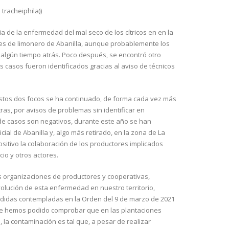
tracheiphila))
a de la enfermedad del mal seco de los cítricos en en la
es de limonero de Abanilla, aunque probablemente los
algún tiempo atrás. Poco después, se encontró otro
casos fueron identificados gracias al aviso de técnicos
tos dos focos se ha continuado, de forma cada vez más
as, por avisos de problemas sin identificar en
a de casos son negativos, durante este año se han
ial de Abanilla y, algo más retirado, en la zona de La
itivo la colaboración de los productores implicados
io y otros actores.
as organizaciones de productores y cooperativas,
lución de esta enfermedad en nuestro territorio,
edidas contempladas en la Orden del 9 de marzo de 2021
nde hemos podido comprobar que en las plantaciones
 la contaminación es tal que, a pesar de realizar