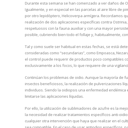
Durante esta semana se han comenzado a ver daños de Ost
Igualmente, y en especial en las parcelas al aire libre de 
por otro lepidóptero, Helicoverpa armígera. Recordamos que
realización de dos aplicaciones específicas contra Ostrinia
respetuosos con la fauna auxiliar y con una mayor persiste
posible, cubriendo bien todo el follaje y, habitualmente, c
Tal y como suele ser habitual en estas fechas, se está de
consideradas como “secundarias”, como Empoasca, Nezara 
el control puede requerir de productos poco compatibles con 
exclusivamente a los focos, lo que requiere de una vigilanc
Continúan los problemas de oidio. Aunque la mayoría de fu
insectos beneficiosos, la realización de pulverizaciones l
individuos. Siendo la oidiopsis una enfermedad endémica
limitarse las aplicaciones líquidas.
Por ello, la utilización de sublimadores de azufre es la mejo
la necesidad de realizar tratamientos específicos anti-oid
cualquier otra intervención que haya que realizar en el cult
sea compatible. En el caso de usar antiodios específicos, 