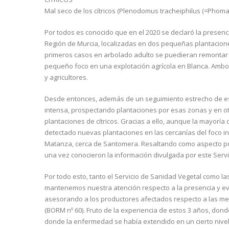
Mal seco de los cítricos (Plenodomus tracheiphilus (=Phoma 
Por todos es conocido que en el 2020 se declaró la presenci
Región de Murcia, localizadas en dos pequeñas plantacion
primeros casos en arbolado adulto se puedieran remontar 
pequeño foco en una explotación agrícola en Blanca. Ambos 
y agricultores.
Desde entonces, además de un seguimiento estrecho de es
intensa, prospectando plantaciones por esas zonas y en otr
plantaciones de cítricos. Gracias a ello, aunque la mayorí
detectado nuevas plantaciones en las cercanías del foco inic
Matanza, cerca de Santomera. Resaltando como aspecto pos
una vez conocieron la información divulgada por este Servic
Por todo esto, tanto el Servicio de Sanidad Vegetal como l
mantenemos nuestra atención respecto a la presencia y evo
asesorando a los productores afectados respecto a las m
(BORM nº 60). Fruto de la experiencia de estos 3 años, do
donde la enfermedad se había extendido en un cierto nivel,