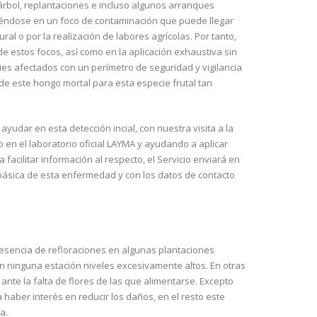
árbol, replantaciones e incluso algunos arranques
iéndose en un foco de contaminación que puede llegar
al o por la realización de labores agrícolas. Por tanto,
e estos focos, así como en la aplicación exhaustiva sin
pies afectados con un perímetro de seguridad y vigilancia
n de este hongo mortal para esta especie frutal tan
udar en esta detección incial, con nuestra visita a la
o en el laboratorio oficial LAYMA y ayudando a aplicar
acilitar información al respecto, el Servicio enviará en
ásica de esta enfermedad y con los datos de contacto
resencia de refloraciones en algunas plantaciones
en ninguna estación niveles excesivamente altos. En otras
nte la falta de flores de las que alimentarse. Excepto
haber interés en reducir los daños, en el resto este
a.