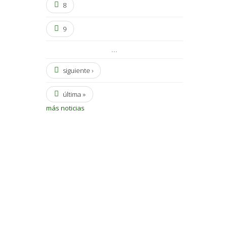
8
9
…
siguiente ›
última »
más noticias