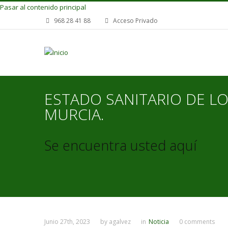
Pasar al contenido principal
968 28 41 88
Acceso Privado
ESTADO SANITARIO DE L
MURCIA.
Se encuentra usted aquí
Junio 27th, 2023
by
agalvez
in
Noticia
0 comments