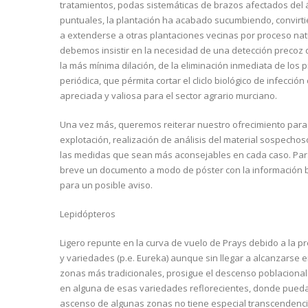
tratamientos, podas sistemáticas de brazos afectados del 
puntuales, la plantación ha acabado sucumbiendo, convirt
a extenderse a otras plantaciones vecinas por proceso natur
debemos insistir en la necesidad de una detección precoz d
la más mínima dilación, de la eliminación inmediata de los 
periódica, que pérmita cortar el cliclo biológico de infecció
apreciada y valiosa para el sector agrario murciano.
Una vez más, queremos reiterar nuestro ofrecimiento para ay
explotación, realización de análisis del material sospechos
las medidas que sean más aconsejables en cada caso. Para f
breve un documento a modo de póster con la información b
para un posible aviso.
Lepidópteros
Ligero repunte en la curva de vuelo de Prays debido a la p
y variedades (p.e. Eureka) aunque sin llegar a alcanzarse 
zonas más tradicionales, prosigue el descenso poblacional a
en alguna de esas variedades reflorecientes, donde pueda 
ascenso de algunas zonas no tiene especial transcendenci