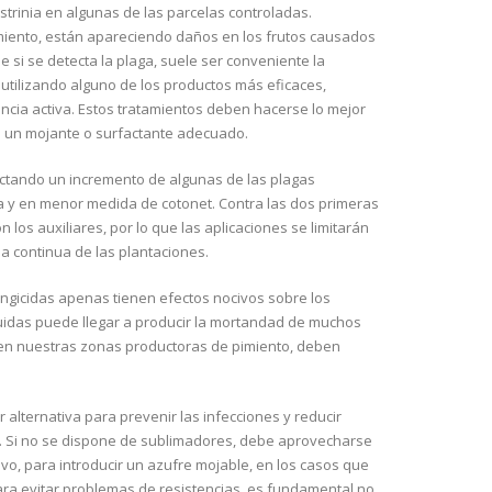
rinia en algunas de las parcelas controladas.
pimiento, están apareciendo daños en los frutos causados
 si se detecta la plaga, suele ser conveniente la
, utilizando alguno de los productos más eficaces,
ncia activa. Estos tratamientos deben hacerse lo mejor
on un mojante o surfactante adecuado.
tectando un incremento de algunas de las plagas
y en menor medida de cotonet. Contra las dos primeras
los auxiliares, por lo que las aplicaciones se limitarán
ia continua de las plantaciones.
ngicidas apenas tienen efectos nocivos sobre los
íquidas puede llegar a producir la mortandad de muchos
 en nuestras zonas productoras de pimiento, deben
r alternativa para prevenir las infecciones y reducir
io. Si no se dispone de sublimadores, debe aprovecharse
ivo, para introducir un azufre mojable, en los casos que
para evitar problemas de resistencias, es fundamental no