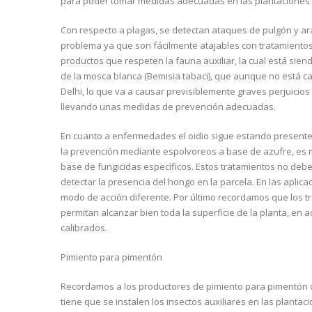
para poder tomar medidas adecuadas en las plantaciones
Con respecto a plagas, se detectan ataques de pulgón y a
problema ya que son fácilmente atajables con tratamiento
productos que respeten la fauna auxiliar, la cual está sien
de la mosca blanca (Bemisia tabaci), que aunque no está ca
Delhi, lo que va a causar previsiblemente graves perjuicio
llevando unas medidas de prevención adecuadas.
En cuanto a enfermedades el oidio sigue estando presente
la prevención mediante espolvoreos a base de azufre, es m
base de fungicidas específicos. Estos tratamientos no deb
detectar la presencia del hongo en la parcela. En las aplic
modo de acción diferente. Por último recordamos que los t
permitan alcanzar bien toda la superficie de la planta, 
calibrados.
Pimiento para pimentón
Recordamos a los productores de pimiento para pimentón de
tiene que se instalen los insectos auxiliares en las plantac