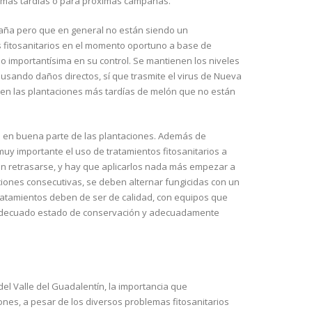
 más tardías o para próximas campañas.
raña pero que en general no están siendo un
s fitosanitarios en el momento oportuno a base de
do importantísima en su control. Se mantienen los niveles
usando daños directos, sí que trasmite el virus de Nueva
s en las plantaciones más tardías de melón que no están
 en buena parte de las plantaciones. Además de
uy importante el uso de tratamientos fitosanitarios a
en retrasarse, y hay que aplicarlos nada más empezar a
aciones consecutivas, se deben alternar fungicidas con un
ratamientos deben de ser de calidad, con equipos que
en adecuado estado de conservación y adecuadamente
l Valle del Guadalentín, la importancia que
iones, a pesar de los diversos problemas fitosanitarios