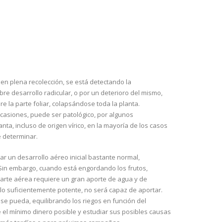
 en plena recolección, se está detectando la
re desarrollo radicular, o por un deterioro del mismo,
e la parte foliar, colapsándose toda la planta.
casiones, puede ser patológico, por algunos
nta, incluso de origen vírico, en la mayoría de los casos
e determinar.
r un desarrollo aéreo inicial bastante normal,
 Sin embargo, cuando está engordando los frutos,
arte aérea requiere un gran aporte de agua y de
s lo suficientemente potente, no será capaz de aportar.
r se pueda, equilibrando los riegos en función del
 el mínimo dinero posible y estudiar sus posibles causas