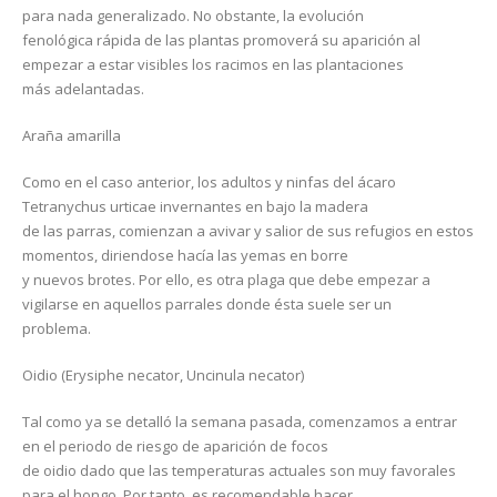
para nada generalizado. No obstante, la evolución
fenológica rápida de las plantas promoverá su aparición al
empezar a estar visibles los racimos en las plantaciones
más adelantadas.
Araña amarilla
Como en el caso anterior, los adultos y ninfas del ácaro
Tetranychus urticae invernantes en bajo la madera
de las parras, comienzan a avivar y salior de sus refugios en estos
momentos, diriendose hacía las yemas en borre
y nuevos brotes. Por ello, es otra plaga que debe empezar a
vigilarse en aquellos parrales donde ésta suele ser un
problema.
Oidio (Erysiphe necator, Uncinula necator)
Tal como ya se detalló la semana pasada, comenzamos a entrar
en el periodo de riesgo de aparición de focos
de oidio dado que las temperaturas actuales son muy favorales
para el hongo. Por tanto, es recomendable hacer