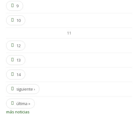
9
10
11
12
13
14
siguiente ›
última »
más noticias