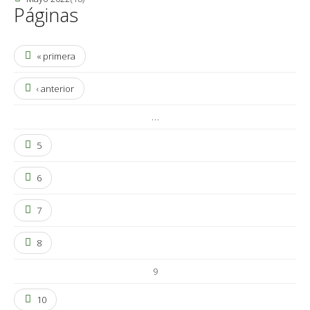
Páginas
« primera
‹ anterior
…
5
6
7
8
9
10