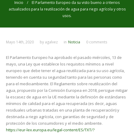
Inicio
/ El Parlamento Europeo da su visto bueno a criterios
actualizados para la reutilización de agua para riego agrícola y otros
usos.
Mayo 14th, 2020
by
agalvez
in
Noticia
0 comments
El Parlamento Europeo ha aprobado el pasado miércoles, 13 de
mayo, una Ley que establece los requisitos mínimos a nivel
europeo que debe tener el agua reutilizada para su uso agrícola,
teniendo en cuenta su seguridad tanto para las personas como
para el medioambiente. El Reglamento sobre reutilización del
agua, propuesto por la Comisión Europea en 2018, persigue mitigar
la escasez de agua en la UE mediante la definición de estándares
mínimos de calidad para el agua recuperada (es decir, aguas
residuales urbanas tratadas en una planta de recuperación) y
destinada a riego agrícola, con garantías de seguridad y de
protección de los consumidores y el medio ambiente.
https://eur-lex.europa.eu/legal-content/ES/TXT/?