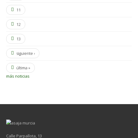
11
12
13
siguiente ›
última »
más noticias
Calle Parpallota, 13