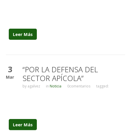
Leer Más
3
“POR LA DEFENSA DEL
SECTOR APÍCOLA”
Mar
by
agalvez
in
Noticia
0comentarios
tagged:
Leer Más