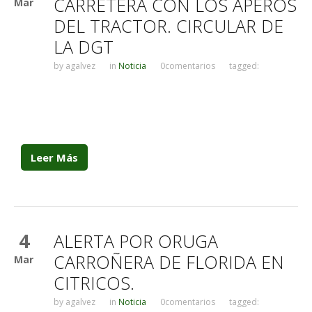
CARRETERA CON LOS APEROS
Mar
DEL TRACTOR. CIRCULAR DE
LA DGT
by
agalvez
in
Noticia
0comentarios
tagged:
Leer Más
4
ALERTA POR ORUGA
CARROÑERA DE FLORIDA EN
Mar
CITRICOS.
by
agalvez
in
Noticia
0comentarios
tagged: