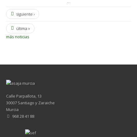
…
siguiente ›
última »
más noticias
Calle Parpallota, 13
30007 Santiago y Zaraiche
Murcia
968 28 41 88