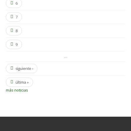
6
7
8
9
…
siguiente ›
última »
más noticias