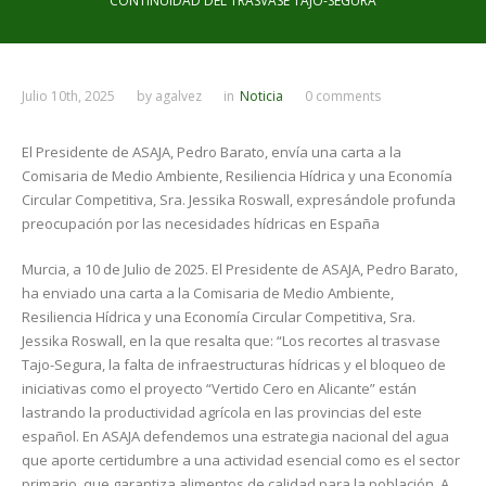
CONTINUIDAD DEL TRASVASE TAJO-SEGURA
Julio 10th, 2025
by
agalvez
in
Noticia
0 comments
El Presidente de ASAJA, Pedro Barato, envía una carta a la
Comisaria de Medio Ambiente, Resiliencia Hídrica y una Economía
Circular Competitiva, Sra. Jessika Roswall, expresándole profunda
preocupación por las necesidades hídricas en España
Murcia, a 10 de Julio de 2025. El Presidente de ASAJA, Pedro Barato,
ha enviado una carta a la Comisaria de Medio Ambiente,
Resiliencia Hídrica y una Economía Circular Competitiva, Sra.
Jessika Roswall, en la que resalta que: “Los recortes al trasvase
Tajo-Segura, la falta de infraestructuras hídricas y el bloqueo de
iniciativas como el proyecto “Vertido Cero en Alicante” están
lastrando la productividad agrícola en las provincias del este
español. En ASAJA defendemos una estrategia nacional del agua
que aporte certidumbre a una actividad esencial como es el sector
primario, que garantiza alimentos de calidad para la población. A