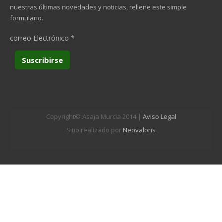
nuestras últimas novedades y noticias, rellene este simple
formulario.
correo Electrónico
*
Copyright© Asaja Murcia 2014 |
Aviso Legal
Sitio realizado por
Neovaloris