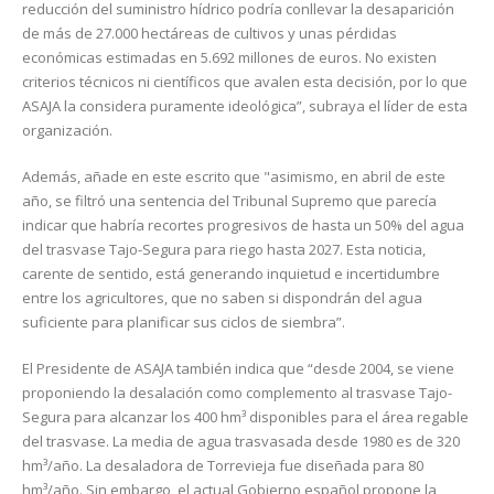
reducción del suministro hídrico podría conllevar la desaparición
de más de 27.000 hectáreas de cultivos y unas pérdidas
económicas estimadas en 5.692 millones de euros. No existen
criterios técnicos ni científicos que avalen esta decisión, por lo que
ASAJA la considera puramente ideológica”, subraya el líder de esta
organización.
Además, añade en este escrito que "asimismo, en abril de este
año, se filtró una sentencia del Tribunal Supremo que parecía
indicar que habría recortes progresivos de hasta un 50% del agua
del trasvase Tajo-Segura para riego hasta 2027. Esta noticia,
carente de sentido, está generando inquietud e incertidumbre
entre los agricultores, que no saben si dispondrán del agua
suficiente para planificar sus ciclos de siembra”.
El Presidente de ASAJA también indica que “desde 2004, se viene
proponiendo la desalación como complemento al trasvase Tajo-
Segura para alcanzar los 400 hm³ disponibles para el área regable
del trasvase. La media de agua trasvasada desde 1980 es de 320
hm³/año. La desaladora de Torrevieja fue diseñada para 80
hm³/año. Sin embargo, el actual Gobierno español propone la