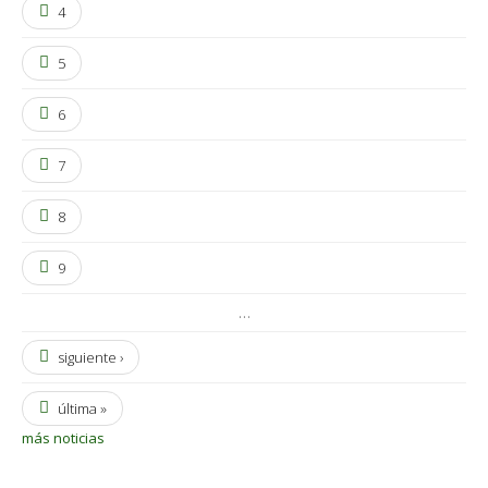
4
5
6
7
8
9
…
siguiente ›
última »
más noticias