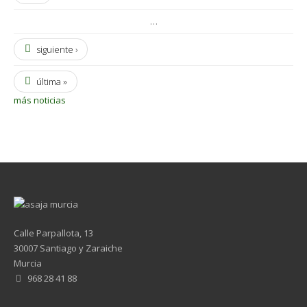
…
siguiente ›
última »
más noticias
Calle Parpallota, 13
30007 Santiago y Zaraiche
Murcia
968 28 41 88