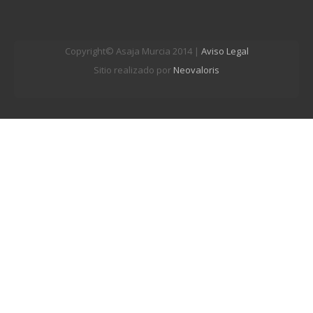
Copyright© Asaja Murcia 2014 |
Aviso Legal
Sitio realizado por
Neovaloris