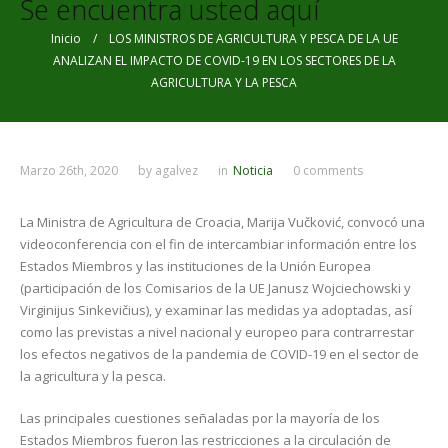
Se encuentra usted aquí
Inicio
/ LOS MINISTROS DE AGRICULTURA Y PESCA DE LA UE
ANALIZAN EL IMPACTO DE COVID-19 EN LOS SECTORES DE LA
AGRICULTURA Y LA PESCA
Marzo 26th, 2020
by
agalvez
in
Noticia
0 comments
La Ministra de Agricultura de Croacia, Marija Vučković, convocó una
videoconferencia con el fin de intercambiar información entre los
Estados Miembros y las instituciones de la Unión Europea
(participación de los Comisarios de la UE Janusz Wojciechowski y
Virginijus Sinkevičius), y examinar las medidas ya adoptadas, así
como las previstas a nivel nacional y europeo para contrarrestar
los efectos negativos de la pandemia de COVID-19 en el sector de
la agricultura y la pesca.
Las principales cuestiones señaladas por la mayoría de los
Estados Miembros fueron las restricciones a la circulación de