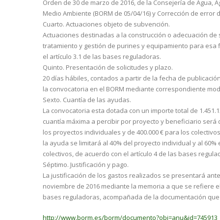
Orden de 30 de marzo de 2016, de la Consejería de Agua, Ag
Medio Ambiente (BORM de 05/04/16) y Corrección de error d
Cuarto. Actuaciones objeto de subvención.
Actuaciones destinadas a la construcción o adecuación de
tratamiento y gestión de purines y equipamiento para esa f
el artículo 3.1 de las bases reguladoras.
Quinto. Presentación de solicitudes y plazo.
20 días hábiles, contados a partir de la fecha de publicació
la convocatoria en el BORM mediante correspondiente mod
Sexto. Cuantía de las ayudas.
La convocatoria esta dotada con un importe total de 1.451.13
cuantía máxima a percibir por proyecto y beneficiario será 
los proyectos individuales y de 400.000 € para los colectivos
la ayuda se limitará al 40% del proyecto individual y al 60%
colectivos, de acuerdo con el artículo 4 de las bases regula
Séptimo. Justificación y pago.
La justificación de los gastos realizados se presentará ante
noviembre de 2016 mediante la memoria a que se refiere el a
bases reguladoras, acompañada de la documentación que 
http://www.borm.es/borm/documento?obj=anu&id=745913