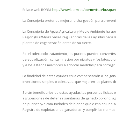
Enlace web BORM :
http://www.borm.es/borm/vista/busque
La Consejería pretende mejorar dicha gestión para preven
La Consejería de Agua, Agricultura y Medio Ambiente ha apro
Región (BORM) las bases reguladoras de las ayudas para l
plantas de cogeneración antes de su cierre.
Sin el adecuado tratamiento, los purines pueden convert
de eutrofización, contaminación por nitratos y fosfatos, ol
y a los estados miembros a adoptar medidas para corregir 
La finalidad de estas ayudas es la compensación a los gana
inversiones simples o colectivas, que mejoren los planes d
Serán beneficiarios de estas ayudas las personas físicas o 
agrupaciones de defensa sanitarias de ganado porcino, ag
de purines y/o comunidades de bienes que cumplan una serie
Registro de explotaciones ganaderas, y cumplir las normas 