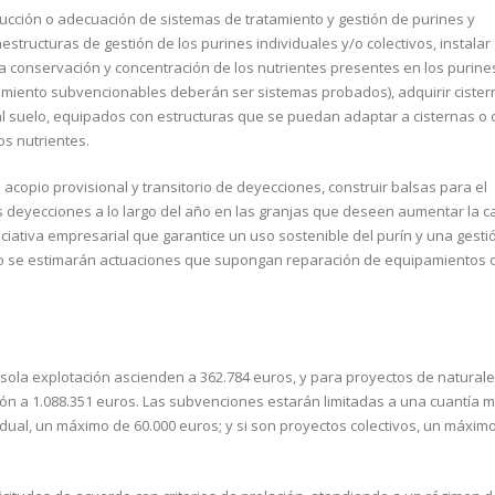
cción o adecuación de sistemas de tratamiento y gestión de purines y
estructuras de gestión de los purines individuales y/o colectivos, instalar
la conservación y concentración de los nutrientes presentes en los purine
ratamiento subvencionables deberán ser sistemas probados), adquirir ciste
 al suelo, equipados con estructuras que se puedan adaptar a cisternas o
os nutrientes.
copio provisional y transitorio de deyecciones, construir balsas para el
as deyecciones a lo largo del año en las granjas que deseen aumentar la 
ciativa empresarial que garantice un uso sostenible del purín y una gesti
o se estimarán actuaciones que supongan reparación de equipamientos 
sola explotación ascienden a 362.784 euros, y para proyectos de natural
ión a 1.088.351 euros. Las subvenciones estarán limitadas a una cuantía 
vidual, un máximo de 60.000 euros; y si son proyectos colectivos, un máxim