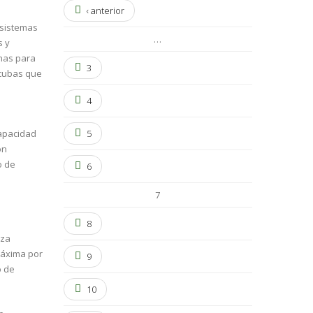
‹ anterior
 sistemas
…
s y
rnas para
3
 cubas que
4
capacidad
5
ón
o de
6
7
8
eza
máxima por
9
o de
10