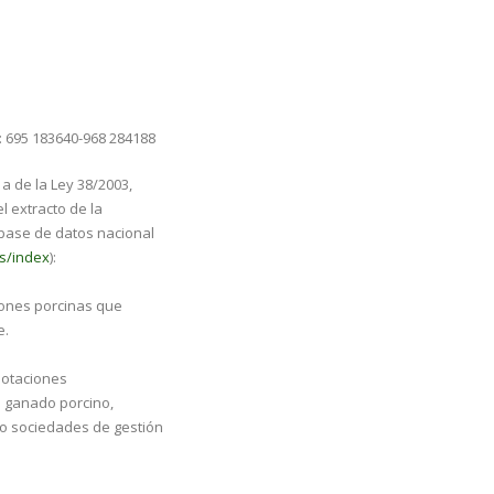
n
 695 183640-968 284188
 a de la Ley 38/2003,
 extracto de la
 base de datos nacional
s/index
):
iones porcinas que
e.
plotaciones
 ganado porcino,
o sociedades de gestión