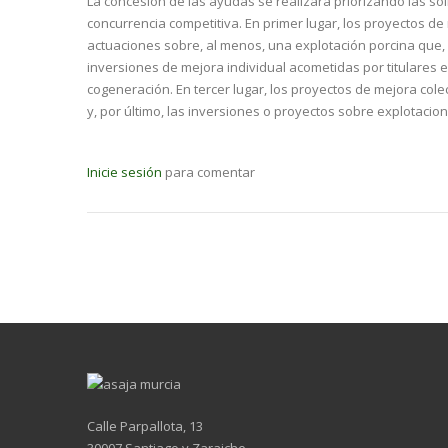
La concesión de las ayudas se realizará priorizando las so
concurrencia competitiva. En primer lugar, los proyectos d
actuaciones sobre, al menos, una explotación porcina que,
inversiones de mejora individual acometidas por titulares
cogeneración. En tercer lugar, los proyectos de mejora col
y, por último, las inversiones o proyectos sobre explotacion
Inicie sesión
para comentar
Calle Parpallota, 13
30007 Santiago y Zaraiche