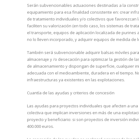
Serán subvencionables actuaciones destinadas a la constru
equipamiento para esa finalidad consistente en: crear infra
de tratamiento individuales y/o colectivos que favorezcan 
faciliten su valorización (en todo caso, los sistemas de t
el transporte, equipos de aplicación localizada de purines
no lo lleven incorporado, y adquirir equipos de medida de l
También será subvencionable adquirir balsas móviles para a
almacenaje y /o desecación para optimizar la gestión de l
de almacenamiento y dispongan de superficie, cualquier ini
adecuada con el medioambiente, duradera en el tiempo. N
infraestructuras ya existentes en las explotaciones.
Cuantía de las ayudas y criterios de concesión
Las ayudas para proyectos individuales que afecten a una 
colectiva que implican inversiones en más de una explotac
proyecto y beneficiario: si son proyectos de inversión indi
400.000 euros.