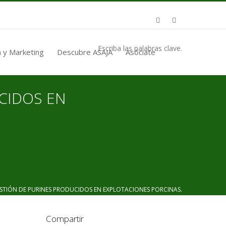
Escriba las palabras clave.
 y Marketing
Descubre ASAJA
Asóciate
CIDOS EN
TIÓN DE PURINES PRODUCIDOS EN EXPLOTACIONES PORCINAS.
Compartir