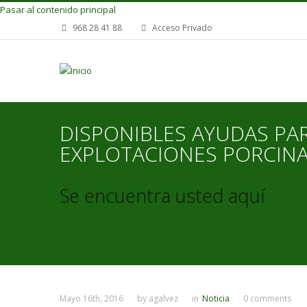
Pasar al contenido principal
968 28 41 88
Acceso Privado
DISPONIBLES AYUDAS PA
EXPLOTACIONES PORCINA
Se encuentra usted aquí
Mayo 16th, 2016
by
agalvez
in
Noticia
0 comments