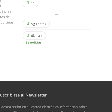
e
11
n
ués, las
…
ntas de
 porcinas,
siguiente ›
última »
más noticias
uscribirse al Newsletter
i desea recibir en su correo electrónico información sobre