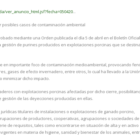
da/ver_anuncio_html.jsf?fecha=050420
...
ir posibles casos de contaminación ambiental
bado mediante una Orden publicada el día 5 de abril en el Boletín Oficial
a gestión de purines producidos en explotaciones porcinas que se destin
irse en importante foco de contaminación medioambiental, provocando f
ores, gases de efecto invernadero, entre otros, lo cual ha llevado a la Uni
o minimizar dicho impacto.
deros con explotaciones porcinas afectadas por dicho cierre, posibilitan
e gestión de las deyecciones producidas en ellas.
jurídicas titulares de instalaciones o explotaciones de ganado porcino,
rupaciones de productores, cooperativas, agrupaciones o sociedades de
 de requisitos, tales como encontrarse en situación de alta y en activo 
vigentes en materia de higiene, sanidad y bienestar de los animales, entr