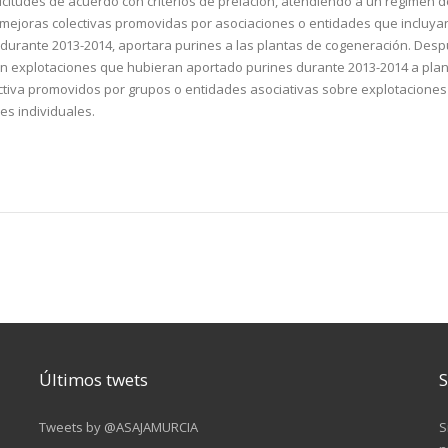
licitudes de acuerdo con criterios de prelación, atendiendo a un régimen d
e mejoras colectivas promovidas por asociaciones o entidades que incluya
 durante 2013-2014, aportara purines a las plantas de cogeneración. Desp
 en explotaciones que hubieran aportado purines durante 2013-2014 a pla
ectiva promovidos por grupos o entidades asociativas sobre explotaciones
es individuales.
Últimos twets
S
Tweets by @ASAJAMURCIA
S