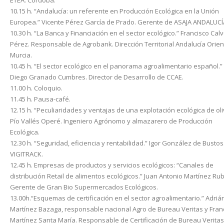
ETEA. Córdoba.
10.15 h. “Andalucía: un referente en Producción Ecológica en la Unión
Europea.” Vicente Pérez García de Prado. Gerente de ASAJA ANDALUCÍ
10.30 h. “La Banca y Financiación en el sector ecológico.” Francisco Cal
Pérez. Responsable de Agrobank. Dirección Territorial Andalucía Orien
Murcia.
10.45 h. “El sector ecológico en el panorama agroalimentario español.”
Diego Granado Cumbres. Director de Desarrollo de CCAE.
11.00 h. Coloquio.
11.45 h. Pausa-café.
12.15 h. “Peculiaridades y ventajas de una explotación ecológica de oli
Pío Vallés Operé. Ingeniero Agrónomo y almazarero de Producción
Ecológica.
12.30 h. “Seguridad, eficiencia y rentabilidad.” Igor González de Bustos
VIGITRACK.
12.45 h. Empresas de productos y servicios ecológicos: “Canales de
distribución Retail de alimentos ecológicos.” Juan Antonio Martínez Rub
Gerente de Gran Bio Supermercados Ecológicos.
13.00h.“Esquemas de certificación en el sector agroalimentario.” Adriá
Martínez Bazaga, responsable nacional Agro de Bureau Veritas y Fran
Martínez Santa María. Responsable de Certificación de Bureau Verita