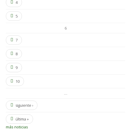
4
5
6
7
8
9
10
…
siguiente ›
última »
más noticias