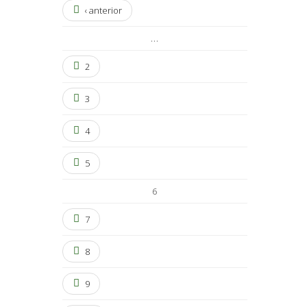
‹ anterior
…
2
3
4
5
6
7
8
9