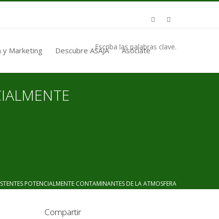
Escriba las palabras clave.
 y Marketing
Descubre ASAJA
Asóciate
CIALMENTE
STENTES POTENCIALMENTE CONTAMINANTES DE LA ATMOSFERA
Compartir