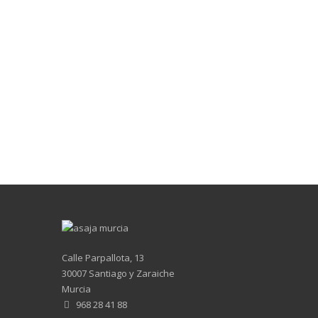
Calle Parpallota, 13
30007 Santiago y Zaraiche
Murcia
968 28 41 88