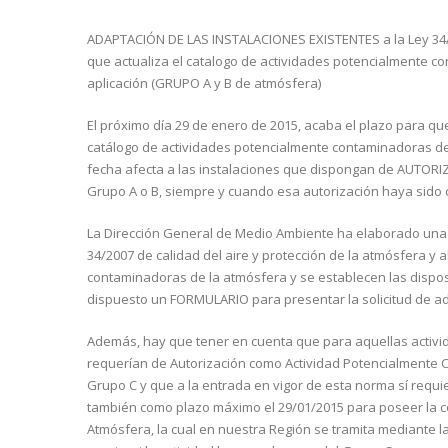
ADAPTACIÓN DE LAS INSTALACIONES EXISTENTES a la Ley 34/20
que actualiza el catalogo de actividades potencialmente c
aplicación (GRUPO A y B de atmósfera)
El próximo día 29 de enero de 2015, acaba el plazo para qu
catálogo de actividades potencialmente contaminadoras de 
fecha afecta a las instalaciones que dispongan de AUTORI
Grupo A o B, siempre y cuando esa autorización haya sido 
La Dirección General de Medio Ambiente ha elaborado una
34/2007 de calidad del aire y protección de la atmósfera y 
contaminadoras de la atmósfera y se establecen las dispos
dispuesto un FORMULARIO para presentar la solicitud de ad
Además, hay que tener en cuenta que para aquellas activid
requerían de Autorización como Actividad Potencialmente 
Grupo C y que a la entrada en vigor de esta norma sí requie
también como plazo máximo el 29/01/2015 para poseer la c
Atmósfera, la cual en nuestra Región se tramita mediante la