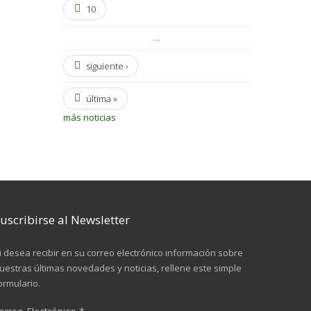
10
…
siguiente ›
última »
más noticias
uscribirse al Newsletter
i desea recibir en su correo electrónico información sobre
uestras últimas novedades y noticias, rellene este simple
ormulario.