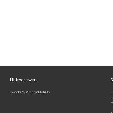
Últimos twets
S
Tweets by @ASAJAMURCIA
S
n
f