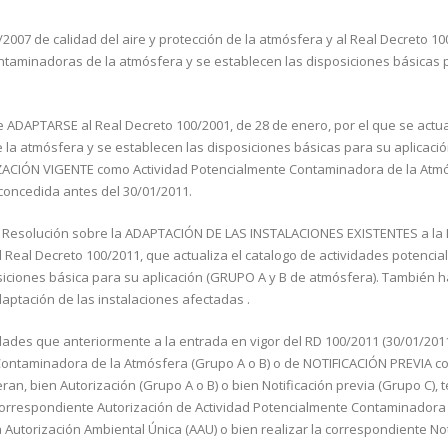
07 de calidad del aire y protección de la atmósfera y al Real Decreto 10
ontaminadoras de la atmósfera y se establecen las disposiciones básicas 
e ADAPTARSE al Real Decreto 100/2001, de 28 de enero, por el que se actua
la atmósfera y se establecen las disposiciones básicas para su aplicació
ZACIÓN VIGENTE como Actividad Potencialmente Contaminadora de la Atmó
concedida antes del 30/01/2011.
 Resolución sobre la ADAPTACIÓN DE LAS INSTALACIONES EXISTENTES a la 
al Real Decreto 100/2011, que actualiza el catalogo de actividades potenci
iciones básica para su aplicación (GRUPO A y B de atmósfera). También h
aptación de las instalaciones afectadas .
ades que anteriormente a la entrada en vigor del RD 100/2011 (30/01/201
Contaminadora de la Atmósfera (Grupo A o B) o de NOTIFICACIÓN PREVIA 
ran, bien Autorización (Grupo A o B) o bien Notificación previa (Grupo C), 
orrespondiente Autorización de Actividad Potencialmente Contaminadora 
 Autorización Ambiental Única (AAU) o bien realizar la correspondiente Not