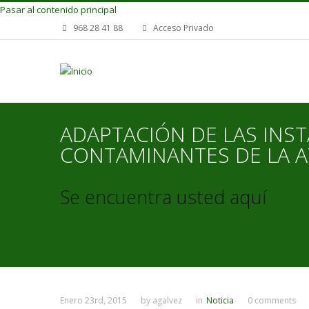
Pasar al contenido principal
968 28 41 88
Acceso Privado
ADAPTACIÓN DE LAS INS
CONTAMINANTES DE LA 
Se encuentra usted aquí
Enero 23rd, 2015
by
agalvez
in
Noticia
0 comments