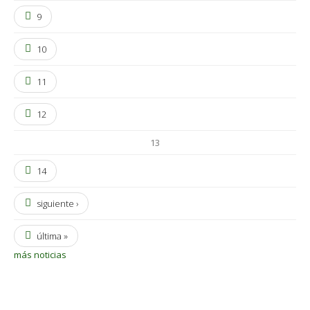
9
10
11
12
13
14
siguiente ›
última »
más noticias