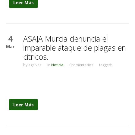
Leer Más
4
ASAJA Murcia denuncia el
imparable ataque de plagas en
Mar
cítricos.
by
agalvez
in
Noticia
0comentarios
tagged:
Leer Más