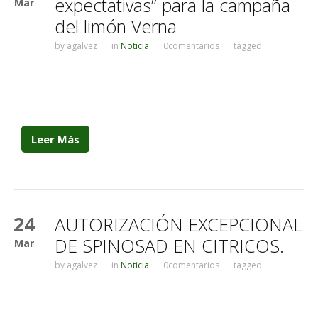
expectativas” para la campaña
Mar
del limón Verna
by
agalvez
in
Noticia
0comentarios
tagged:
Leer Más
24
AUTORIZACIÓN EXCEPCIONAL
DE SPINOSAD EN CITRICOS.
Mar
by
agalvez
in
Noticia
0comentarios
tagged: