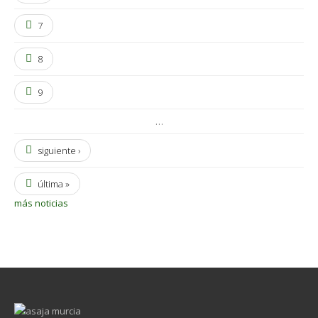
7
8
9
…
siguiente ›
última »
más noticias