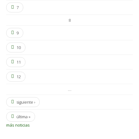
7
8
9
10
11
12
…
siguiente ›
última »
más noticias