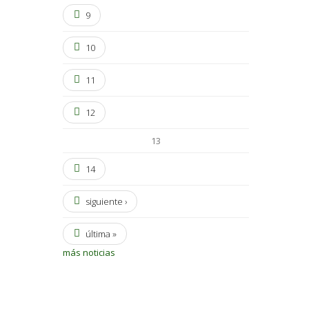
9
10
11
12
13
14
siguiente ›
última »
más noticias