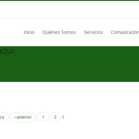
Inicio
Quiénes Somos
Servicios
Comunicación
aquí
era
‹ anterior
1
2
3