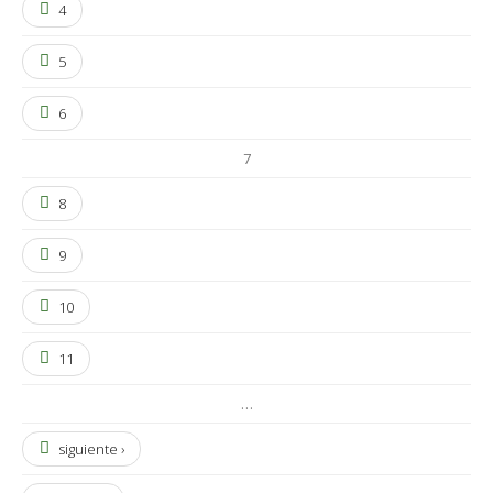
4
5
6
7
8
9
10
11
…
siguiente ›