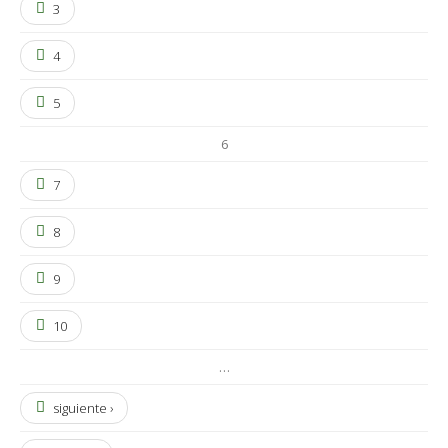
3
4
5
6
7
8
9
10
…
siguiente ›