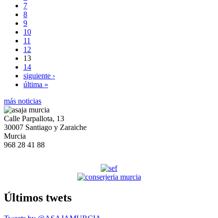
7
8
9
10
11
12
13
14
siguiente ›
última »
más noticias
Calle Parpallota, 13
30007 Santiago y Zaraiche
Murcia
968 28 41 88
Últimos twets