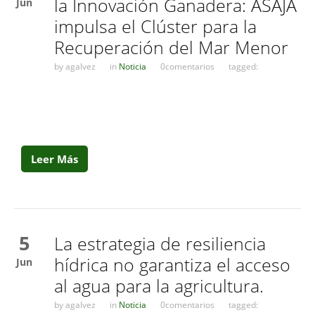
la Innovación Ganadera: ASAJA
Jun
impulsa el Clúster para la
Recuperación del Mar Menor
by
agalvez
in
Noticia
0comentarios
tagged:
Leer Más
5
La estrategia de resiliencia
hídrica no garantiza el acceso
Jun
al agua para la agricultura.
by
agalvez
in
Noticia
0comentarios
tagged: