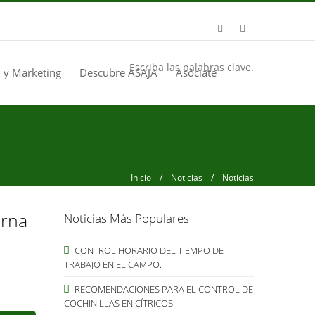
Escriba las palabras clave.
 y Marketing
Descubre ASAJA
Asóciate
Inicio
/
Noticias
/ Noticias
erna
Noticias Más Populares
CONTROL HORARIO DEL TIEMPO DE
TRABAJO EN EL CAMPO.
RECOMENDACIONES PARA EL CONTROL DE
COCHINILLAS EN CÍTRICOS