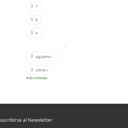
7
8
9
…
siguiente ›
última »
más noticias
uscribirse al Newsletter