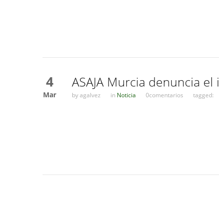
4
ASAJA Murcia denuncia el i
Mar
by
agalvez
in
Noticia
0comentarios
tagged: