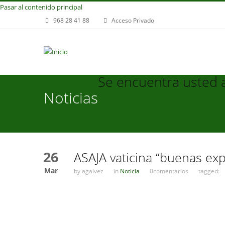
Pasar al contenido principal
968 28 41 88
Acceso Privado
Se encuentra usted 
Noticias
26
ASAJA vaticina “buenas ex
Mar
by
agalvez
in
Noticia
0comentarios
tagged: