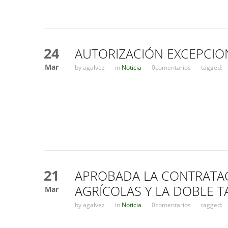
24
AUTORIZACIÓN EXCEPCION
Mar
by
agalvez
in
Noticia
0comentarios
tagged:
21
APROBADA LA CONTRATA
AGRÍCOLAS Y LA DOBLE T
Mar
by
agalvez
in
Noticia
0comentarios
tagged: