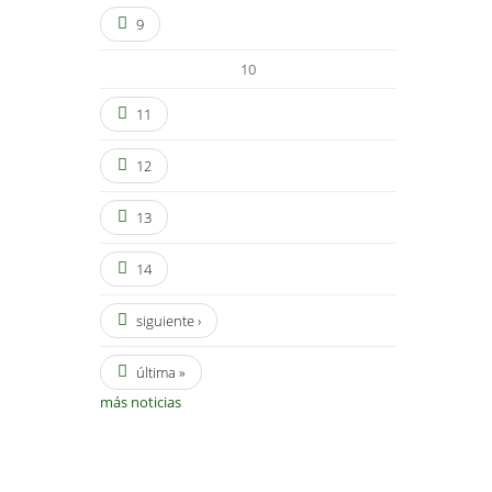
9
10
11
12
13
14
siguiente ›
última »
más noticias