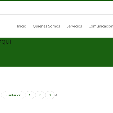
Inicio
Quiénes Somos
Servicios
Comunicación
aquí
‹ anterior
1
2
3
4