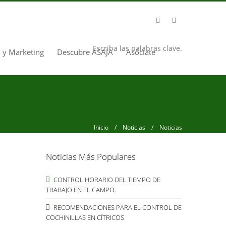
Escriba las palabras clave.
 y Marketing
Descubre ASAJA
Asóciate
Inicio
/
Noticias
/ Noticias
Noticias Más Populares
CONTROL HORARIO DEL TIEMPO DE
TRABAJO EN EL CAMPO.
RECOMENDACIONES PARA EL CONTROL DE
COCHINILLAS EN CÍTRICOS