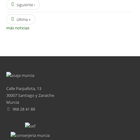
siguiente ›
última »
más noticias
Calle Parpallota, 13
30007 Santiago y Zaraiche
Murcia
968 28 41 88