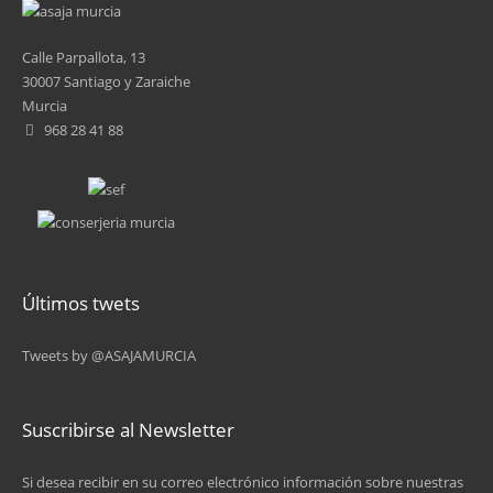
6
Calle Parpallota, 13
7
30007 Santiago y Zaraiche
Murcia
8
968 28 41 88
9
10
11
Últimos twets
12
Tweets by @ASAJAMURCIA
13
siguiente ›
Suscribirse al Newsletter
última »
Si desea recibir en su correo electrónico información sobre nuestras