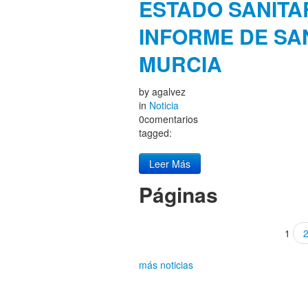
ESTADO SANITAR
INFORME DE SA
MURCIA
by
agalvez
in
Noticia
0comentarios
tagged:
Leer Más
Páginas
1
más noticias