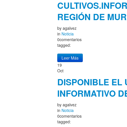
CULTIVOS.INFO
REGIÓN DE MUR
by
agalvez
in
Noticia
0comentarios
tagged:
Leer Más
19
Oct
DISPONIBLE EL 
INFORMATIVO D
by
agalvez
in
Noticia
0comentarios
tagged: