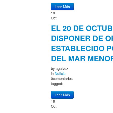
Leer Más
18
Oct
EL 20 DE OCTUB
DISPONER DE 
ESTABLECIDO P
DEL MAR MENO
by
agalvez
in
Noticia
0comentarios
tagged:
Leer Más
18
Oct