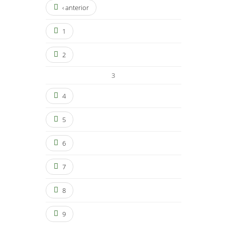
‹ anterior
1
2
3
4
5
6
7
8
9