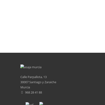
Calle Parpallota, 13
30007 Santiago y Zaraiche
Murcia
968 28 41 88