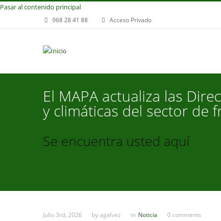
Pasar al contenido principal
968 28 41 88
Acceso Privado
El MAPA actualiza las Dire
y climáticas del sector de f
Se encuentra usted aquí
Julio 3rd, 2026
by
agalvez
in
Noticia
0 comments