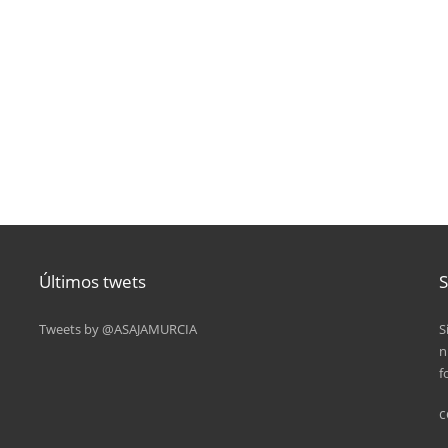
Últimos twets
S
Tweets by @ASAJAMURCIA
S
n
f
c