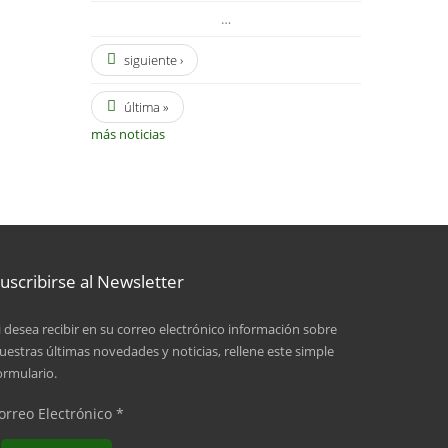
…
siguiente ›
última »
más noticias
uscribirse al Newsletter
i desea recibir en su correo electrónico información sobre
uestras últimas novedades y noticias, rellene este simple
ormulario.
orreo Electrónico
*