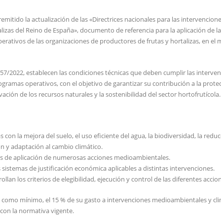
emitido la actualización de las «Directrices nacionales para las intervencion
alizas del Reino de España», documento de referencia para la aplicación de l
ativos de las organizaciones de productores de frutas y hortalizas, en el 
o 857/2022, establecen las condiciones técnicas que deben cumplir las interve
gramas operativos, con el objetivo de garantizar su contribución a la prote
ción de los recursos naturales y la sostenibilidad del sector hortofrutícola.
con la mejora del suelo, el uso eficiente del agua, la biodiversidad, la redu
ión y adaptación al cambio climático.
ones de aplicación de numerosas acciones medioambientales.
sistemas de justificación económica aplicables a distintas intervenciones.
llan los criterios de elegibilidad, ejecución y control de las diferentes accio
 como mínimo, el 15 % de su gasto a intervenciones medioambientales y cli
 con la normativa vigente.