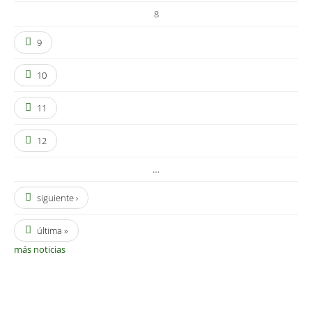
8
9
10
11
12
…
siguiente ›
última »
más noticias