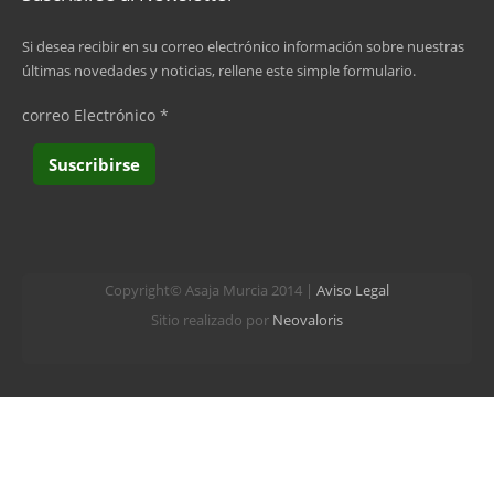
Si desea recibir en su correo electrónico información sobre nuestras
últimas novedades y noticias, rellene este simple formulario.
correo Electrónico
*
Copyright© Asaja Murcia 2014 |
Aviso Legal
Sitio realizado por
Neovaloris